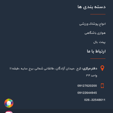
دسته بندی ها
انواع پوشاک ورزشی
هوازی باشگاهی
پینت بال
ارتباط با ما
دفتر مرکزی:
کرج ،میدان آزادگان، طالقانی شمالی،برج سایه ،طبقه ۱۱
واحد ۳۴
09127620200
09122644945
026-32548611