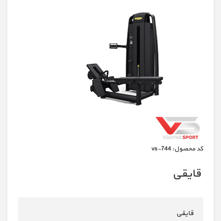
كد محصول:
vs-744
قایقی
قایقی