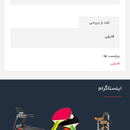
نقد و بررسی
قایقی
برچسب ها :
قایقی
اینستاگرام