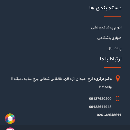
دسته بندی ها
انواع پوشاک ورزشی
هوازی باشگاهی
پینت بال
ارتباط با ما
دفتر مرکزی:
کرج ،میدان آزادگان، طالقانی شمالی،برج سایه ،طبقه ۱۱
واحد ۳۴
09127620200
09122644945
026-32548611