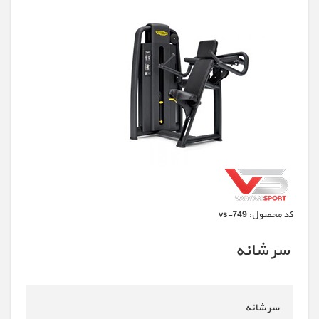
كد محصول:
vs-749
سر شانه
سر شانه