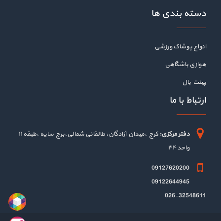
دسته بندی ها
انواع پوشاک ورزشی
هوازی باشگاهی
پینت بال
ارتباط با ما
دفتر مرکزی:
کرج ،میدان آزادگان، طالقانی شمالی،برج سایه ،طبقه ۱۱
واحد ۳۴
09127620200
09122644945
026-32548611