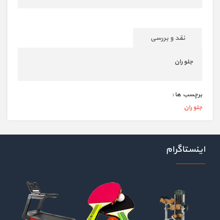
نقد و بررسی
جلو ران
برچسب ها :
جلو ران
اینستاگرام