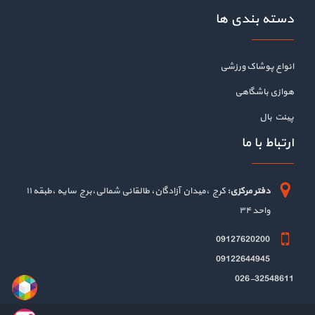
دسته بندی ها
انواع پوشاک ورزشی
هوازی باشگاهی
پینت بال
ارتباط با ما
دفتر مرکزی:
کرج ،میدان آزادگان، طالقانی شمالی،برج سایه ،طبقه ۱۱
واحد ۳۴
09127620200
09122644945
026-32548611