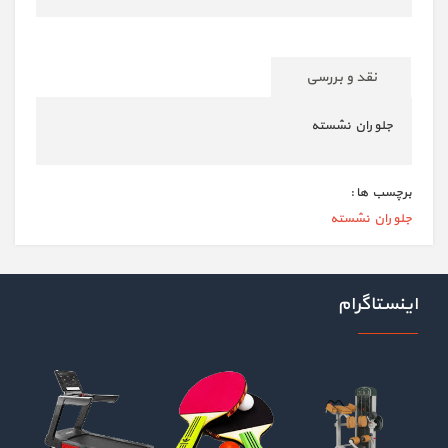
نقد و بررسی
جلو ران نشسته
برچسب ها :
جلو ران نشسته
اینستاگرام