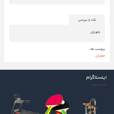
نقد و بررسی
جلو ران
برچسب ها :
جلو ران
اینستاگرام