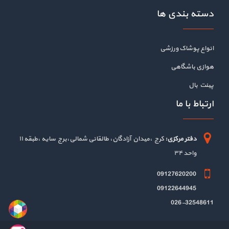
دسته بندی ها
انواع پوشاک ورزشی
هوازی باشگاهی
پینت بال
ارتباط با ما
دفتر مرکزی:
کرج ،میدان آزادگان، طالقانی شمالی،برج سایه ،طبقه ۱۱
واحد ۳۴
09127620200
09122644945
026-32548611