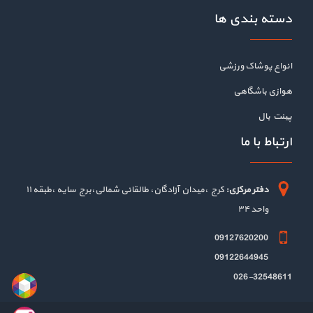
دسته بندی ها
انواع پوشاک ورزشی
هوازی باشگاهی
پینت بال
ارتباط با ما
دفتر مرکزی:
کرج ،میدان آزادگان، طالقانی شمالی،برج سایه ،طبقه ۱۱
واحد ۳۴
09127620200
09122644945
026-32548611