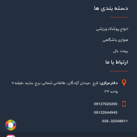
دسته بندی ها
انواع پوشاک ورزشی
هوازی باشگاهی
پینت بال
ارتباط با ما
دفتر مرکزی:
کرج ،میدان آزادگان، طالقانی شمالی،برج سایه ،طبقه ۱۱
واحد ۳۴
09127620200
09122644945
026-32548611