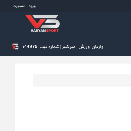
ورود
عضویت
واریان ورزش امیر کبیر (شماره ثبت 44975)