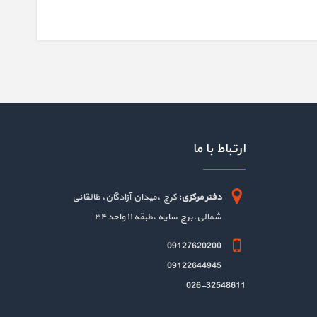
ارتباط با ما
دفتر مرکزی:
کرج ،میدان آزادگان، طالقانی
شمالی،برج سایه ،طبقه ۱۱ واحد ۳۴
09127620200
09122644945
026-32548611