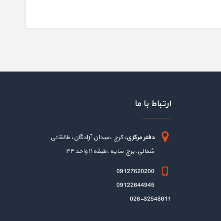
ارتباط با ما
دفتر مرکزی:
کرج ،میدان آزادگان، طالقانی
شمالی،برج سایه ،طبقه ۱۱ واحد ۳۴
09127620200
09122644945
026-32548611