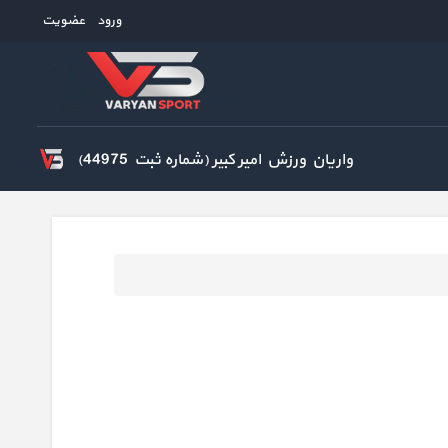
ورود
عضویت
واریان ورزش امیر کبیر (شماره ثبت 44975)