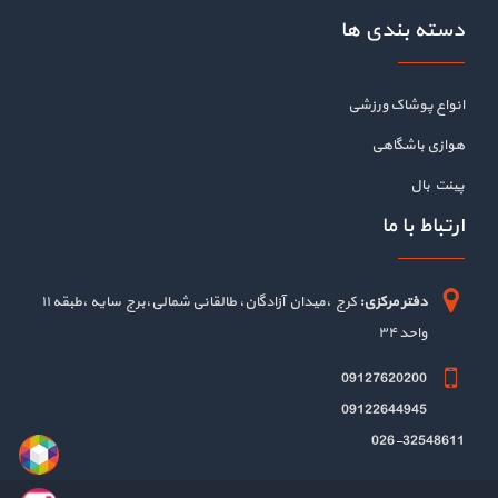
دسته بندی ها
انواع پوشاک ورزشی
هوازی باشگاهی
پینت بال
ارتباط با ما
دفتر مرکزی:
کرج ،میدان آزادگان، طالقانی شمالی،برج سایه ،طبقه ۱۱
واحد ۳۴
09127620200
09122644945
026-32548611