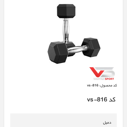
كد محصول:
vs-816
کد vs-816
دمبل