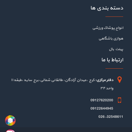
دسته بندی ها
انواع پوشاک ورزشی
هوازی باشگاهی
پینت بال
ارتباط با ما
دفتر مرکزی:
کرج ،میدان آزادگان، طالقانی شمالی،برج سایه ،طبقه ۱۱
واحد ۳۴
09127620200
09122644945
026-32548611