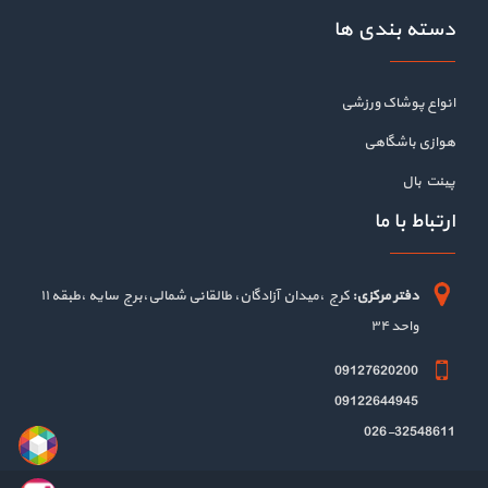
دسته بندی ها
انواع پوشاک ورزشی
هوازی باشگاهی
پینت بال
ارتباط با ما
دفتر مرکزی:
کرج ،میدان آزادگان، طالقانی شمالی،برج سایه ،طبقه ۱۱
واحد ۳۴
09127620200
09122644945
026-32548611