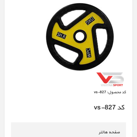
كد محصول:
vs-827
کد vs-827
صفحه هالتر