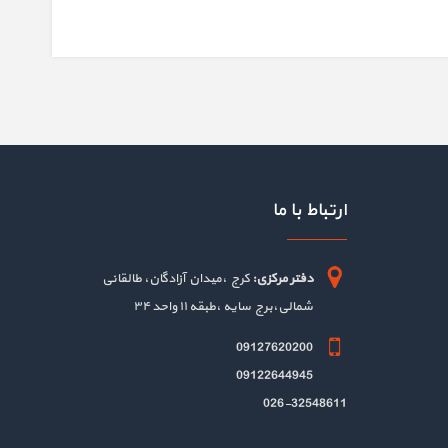
ارتباط با ما
دفتر مرکزی:
کرج ،میدان آزادگان، طالقانی
شمالی،برج سایه ،طبقه ۱۱ واحد ۳۴
09127620200
09122644945
026-32548611