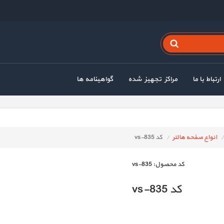
ارتباط با ما
مراکز تجهیز شده
گواهینامه ها
انواع صفحه هالتر
کد vs-835
كد محصول:
vs-835
کد vs-835