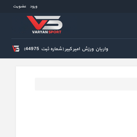
ورود
عضویت
واریان ورزش امیر کبیر (شماره ثبت 44975)