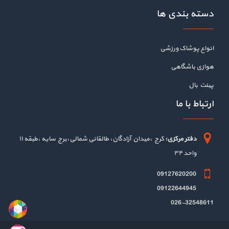
دسته بندی ها
انواع پوشاک ورزشی
هوازی باشگاهی
پینت بال
ارتباط با ما
دفتر مرکزی:
کرج ،میدان آزادگان، طالقانی شمالی،برج سایه ،طبقه ۱۱
واحد ۳۴
09127620200
09122644945
026-32548611