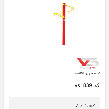
كد محصول:
vs-839
کد vs-839
تجهیزات پارکی