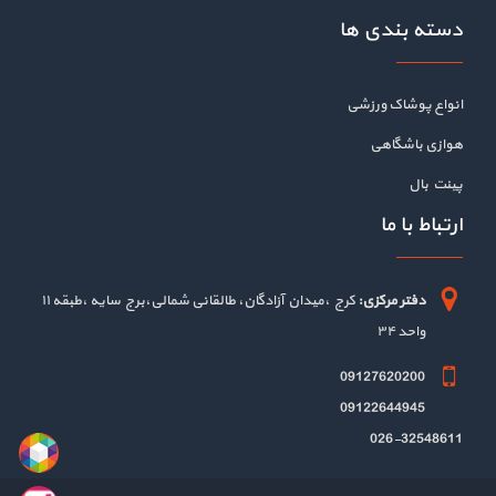
دسته بندی ها
انواع پوشاک ورزشی
هوازی باشگاهی
پینت بال
ارتباط با ما
دفتر مرکزی:
کرج ،میدان آزادگان، طالقانی شمالی،برج سایه ،طبقه ۱۱
واحد ۳۴
09127620200
09122644945
026-32548611