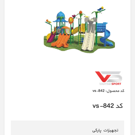
كد محصول:
vs-842
کد vs-842
تجهیزات پارکی