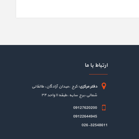
ارتباط با ما
دفتر مرکزی:
کرج ،میدان آزادگان، طالقانی
شمالی،برج سایه ،طبقه ۱۱ واحد ۳۴
09127620200
09122644945
026-32548611