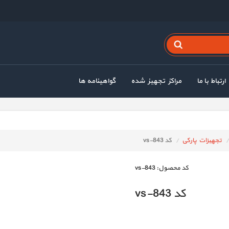
ارتباط با ما
مراکز تجهیز شده
گواهینامه ها
تجهیزات پارکی
کد vs-843
كد محصول:
vs-843
کد vs-843