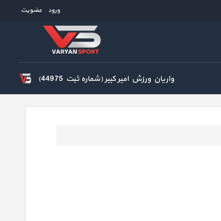
ورود
عضویت
واریان ورزش امیر کبیر (شماره ثبت 44975)