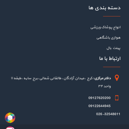
دسته بندی ها
انواع پوشاک ورزشی
هوازی باشگاهی
پینت بال
ارتباط با ما
دفتر مرکزی:
کرج ،میدان آزادگان، طالقانی شمالی،برج سایه ،طبقه ۱۱
واحد ۳۴
09127620200
09122644945
026-32548611