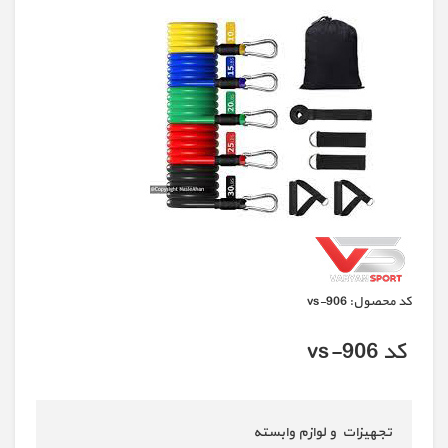
كد محصول:
vs-906
کد vs-906
تجهیزات و لوازم وابسته