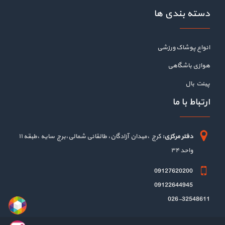
دسته بندی ها
انواع پوشاک ورزشی
هوازی باشگاهی
پینت بال
ارتباط با ما
دفتر مرکزی:
کرج ،میدان آزادگان، طالقانی شمالی،برج سایه ،طبقه ۱۱
واحد ۳۴
09127620200
09122644945
026-32548611