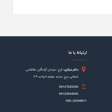
ارتباط با ما
دفتر مرکزی:
کرج ،میدان آزادگان، طالقانی
شمالی،برج سایه ،طبقه ۱۱ واحد ۳۴
09127620200
09122644945
026-32548611