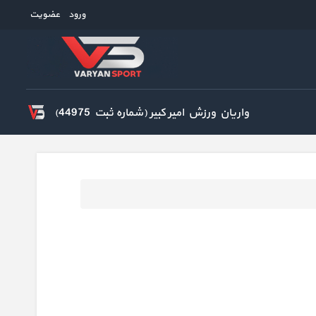
ورود
عضویت
واریان ورزش امیر کبیر (شماره ثبت 44975)