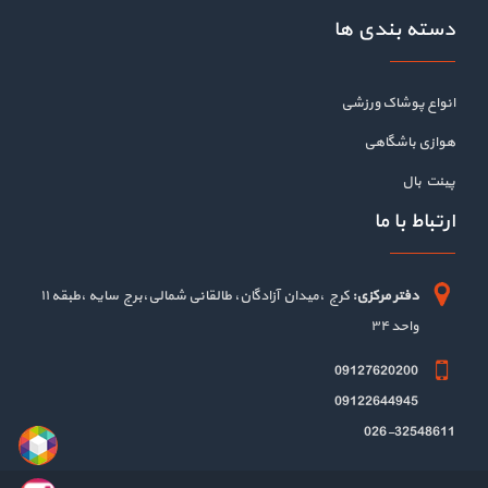
دسته بندی ها
انواع پوشاک ورزشی
هوازی باشگاهی
پینت بال
ارتباط با ما
دفتر مرکزی:
کرج ،میدان آزادگان، طالقانی شمالی،برج سایه ،طبقه ۱۱
واحد ۳۴
09127620200
09122644945
026-32548611