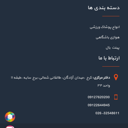
دسته بندی ها
انواع پوشاک ورزشی
هوازی باشگاهی
پینت بال
ارتباط با ما
دفتر مرکزی:
کرج ،میدان آزادگان، طالقانی شمالی،برج سایه ،طبقه ۱۱
واحد ۳۴
09127620200
09122644945
026-32548611