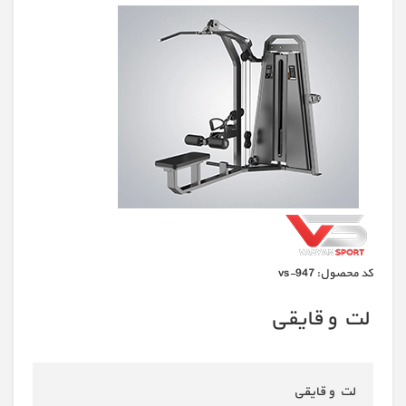
كد محصول:
vs-947
لت و قایقی
لت و قایقی