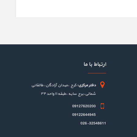
ارتباط با ما
دفتر مرکزی:
کرج ،میدان آزادگان، طالقانی
شمالی،برج سایه ،طبقه ۱۱ واحد ۳۴
09127620200
09122644945
026-32548611