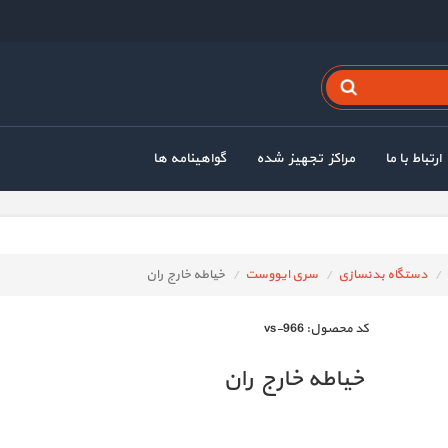
ارتباط با ما
مراکز تجهیز شده
گواهینامه ها
دستگاه بدنسازی
سری ایووست
خیاطه خارج ران
كد محصول:
vs-966
خیاطه خارج ران