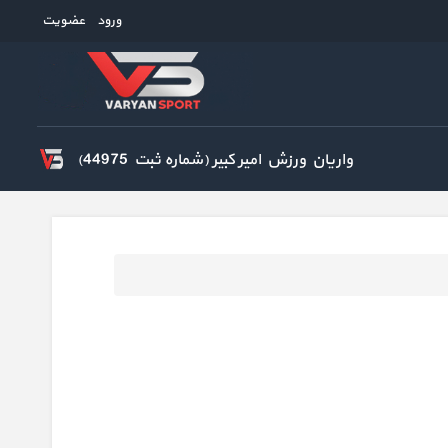
ورود
عضویت
واریان ورزش امیر کبیر (شماره ثبت 44975)