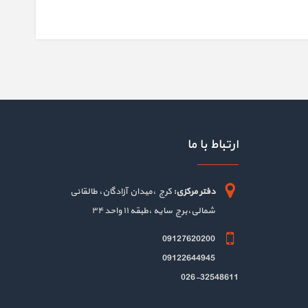
ارتباط با ما
دفتر مرکزی:
کرج ،میدان آزادگان، طالقانی
شمالی،برج سایه ،طبقه ۱۱ واحد ۳۴
09127620200
09122644945
026-32548611