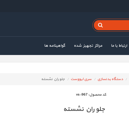
ارتباط با ما
مراکز تجهیز شده
گواهینامه ها
دستگاه بدنسازی
سری ایووست
جلو ران نشسته
كد محصول:
vs-967
جلو ران نشسته