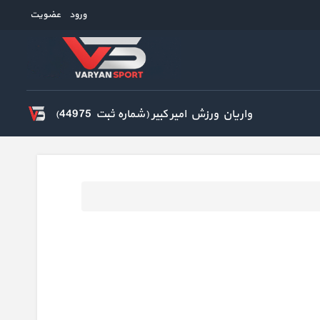
ورود
عضویت
واریان ورزش امیر کبیر (شماره ثبت 44975)