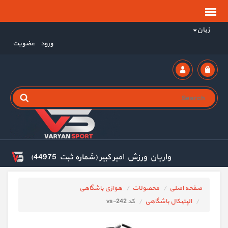
زبان
ورود
عضویت
واریان ورزش امیر کبیر (شماره ثبت 44975)
صفحه اصلی
محصولات
هوازی باشگاهی
الپتیکال باشگاهی
کد vs-242