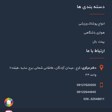
دسته بندی ها
انواع پوشاک ورزشی
هوازی باشگاهی
پینت بال
ارتباط با ما
دفتر مرکزی:
کرج ،میدان آزادگان، طالقانی شمالی،برج سایه ،طبقه ۱۱
واحد ۳۴
09127620200
09122644945
026-32548611