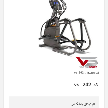
كد محصول:
vs-242
کد vs-242
الپتیکال باشگاهی